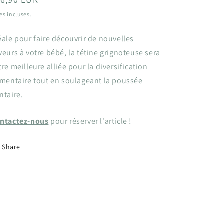
bituel
es incluses.
éale pour faire découvrir de nouvelles
veurs à votre bébé, la tétine grignoteuse sera
tre meilleure alliée pour la diversification
imentaire tout en soulageant la poussée
ntaire.
ntactez-nous
pour réserver l'article !
Share