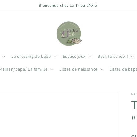
Bienvenue chez La Tribu d'Oré
Le dressing de bébé
Espace jeux
Back to school!
Maman/papa/ La famille
Listes de naissance
Listes de bap
MA
T
"
Pr
€