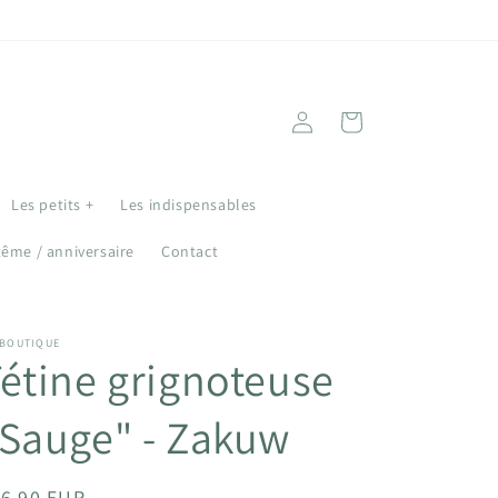
Connexion
Panier
Les petits +
Les indispensables
tême / anniversaire
Contact
 BOUTIQUE
étine grignoteuse
Sauge" - Zakuw
ix
16,90 EUR