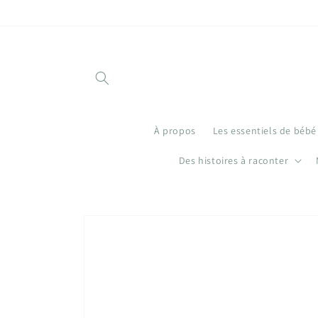
et
passer
au
contenu
À propos
Les essentiels de bébé
Des histoires à raconter
Passer aux
informations
produits